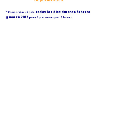
todos los días durante
febrero
*Promoción válida
y marzo 2017
para 2 personas por 2 horas
Carrera 82 # 32b - 624
Cartagena, Colombia
Somos el más nuevo e innovador Motel en
Cartagena, con habitaciones temáticas y
estándar inspiradas en el romance y la